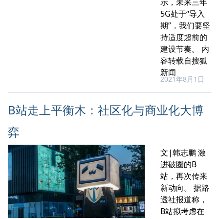
示，未来三年
5G处于“导入
期”，我们要坚
持适度超前的
建设节奏。 内
容转载自搜狐
新闻
2021年8月1日
B站走上平衡木：社区化与商业化大博
弈
文|韩志鹏 激
进破圈的B
站，再次传来
新动向。 据路
透社报道称，
B站拟考虑在